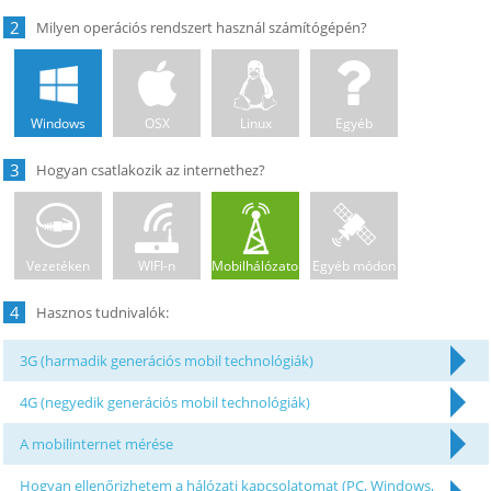
2
Windows
OSX
Linux
Egyéb
3
Vezetéken
WIFI-n
Mobilhálózaton
Egyéb módon
4
3G (harmadik generációs mobil technológiák)
4G (negyedik generációs mobil technológiák)
A mobilinternet mérése
Hogyan ellenőrizhetem a hálózati kapcsolatomat (PC, Windows,