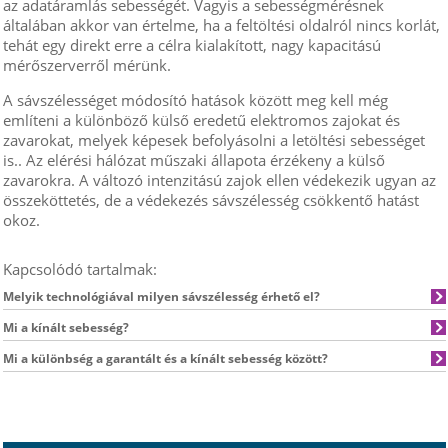
az adatáramlás sebességét. Vagyis a sebességmérésnek
általában akkor van értelme, ha a feltöltési oldalról nincs korlát,
tehát egy direkt erre a célra kialakított, nagy kapacitású
mérőszerverről mérünk.
A sávszélességet módosító hatások között meg kell még
említeni a különböző külső eredetű elektromos zajokat és
zavarokat, melyek képesek befolyásolni a letöltési sebességet
is.. Az elérési hálózat műszaki állapota érzékeny a külső
zavarokra. A változó intenzitású zajok ellen védekezik ugyan az
összeköttetés, de a védekezés sávszélesség csökkentő hatást
okoz.
Kapcsolódó tartalmak:
Melyik technológiával milyen sávszélesség érhető el?
Mi a kínált sebesség?
Mi a különbség a garantált és a kínált sebesség között?