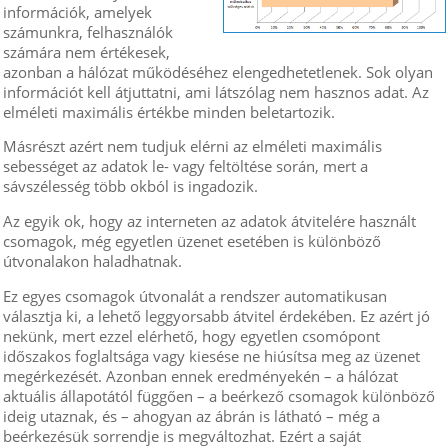
információk, amelyek
számunkra, felhasználók
számára nem értékesek,
azonban a hálózat működéséhez elengedhetetlenek. Sok olyan
információt kell átjuttatni, ami látszólag nem hasznos adat. Az
elméleti maximális értékbe minden beletartozik.
Másrészt azért nem tudjuk elérni az elméleti maximális
sebességet az adatok le- vagy feltöltése során, mert a
sávszélesség több okból is ingadozik.
Az egyik ok, hogy az interneten az adatok átvitelére használt
csomagok, még egyetlen üzenet esetében is különböző
útvonalakon haladhatnak.
Ez egyes csomagok útvonalát a rendszer automatikusan
választja ki, a lehető leggyorsabb átvitel érdekében. Ez azért jó
nekünk, mert ezzel elérhető, hogy egyetlen csomópont
időszakos foglaltsága vagy kiesése ne hiúsítsa meg az üzenet
megérkezését. Azonban ennek eredményekén – a hálózat
aktuális állapotától függően – a beérkező csomagok különböző
ideig utaznak, és – ahogyan az ábrán is látható – még a
beérkezésük sorrendje is megváltozhat. Ezért a saját