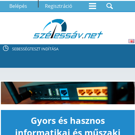
Belépés
Regisztráció
SEBESSÉGTESZT INDÍTÁSA
Gyors és hasznos
informatikai és műszaki