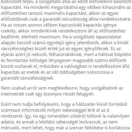
biztosított teljes, a szolgáltató által az adott előfizetésre beállított
kapacitást. Ha mindenki megpróbálná egy időben kihasználni az
előfizetéshez tartozó maximális kapacitást, akkor az egyes
előfizetőknek csak a garantált sávszélesség állna rendelkezésére.
Ha az összes azonos időben kapcsolódó kapacitás igénye
csekély, akkor mindenkinek rendelkezésre áll az előfizetéshez
beállított, elérhető maximum. Ha a szolgáltató tapasztalatai
alapján becsült számú egyidejű igény jelentkezik, akkor a kínált
sávszélességhez közeli érték jut ez egyes igénylőknek. Ez az
eljárás azért jó nekünk, felhasználóknak, mert a hálózat kiépítési
és fenntartási költségei lényegesen magasabb számú előfizető
között oszlanak el, miközben a valóságban is rendelkezésre álló
kapacitás az esetek és az idő többségében sokszorosa a
garantált sávszélességnek.
Nem szabad arról sem megfeledkezni, hogy szolgáltatónk az
internetnek csak egy bizonyos részét felügyeli.
Ezért nem tudja befolyásolni, hogy a hálózatán kívüli forrásból
származó információk milyen sebességgel érik el az ő
rendszerét. Így, ha egy ismeretlen oldalról töltünk le valamilyen
adatot, és annak a letöltési sebességét leolvassuk, az nem
mérvadó, mert lehet, hogy már a szerver feltöltése is korlátozza