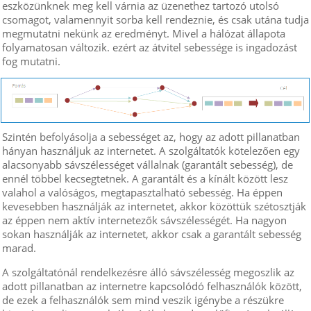
eszközünknek meg kell várnia az üzenethez tartozó utolsó
csomagot, valamennyit sorba kell rendeznie, és csak utána tudja
megmutatni nekünk az eredményt. Mivel a hálózat állapota
folyamatosan változik. ezért az átvitel sebessége is ingadozást
fog mutatni.
Szintén befolyásolja a sebességet az, hogy az adott pillanatban
hányan használjuk az internetet. A szolgáltatók kötelezően egy
alacsonyabb sávszélességet vállalnak (garantált sebesség), de
ennél többel kecsegtetnek. A garantált és a kínált között lesz
valahol a valóságos, megtapasztalható sebesség. Ha éppen
kevesebben használják az internetet, akkor közöttük szétosztják
az éppen nem aktív internetezők sávszélességét. Ha nagyon
sokan használják az internetet, akkor csak a garantált sebesség
marad.
A szolgáltatónál rendelkezésre álló sávszélesség megoszlik az
adott pillanatban az internetre kapcsolódó felhasználók között,
de ezek a felhasználók sem mind veszik igénybe a részükre