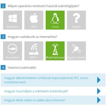
2
Windows
OSX
Linux
Egyéb
3
Vezetéken
WIFI-n
Mobilhálózaton
Egyéb módon
4
Hogyan ellenőrizhetem a hálózati kapcsolatomat (PC, Linux,
mobilinternet)?
Hogyan használjam a méréseim eredményét?
Hogyan lehet nálam is széles sávú internet?