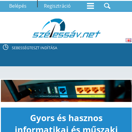
Belépés
Regisztráció
SEBESSÉGTESZT INDÍTÁSA
Gyors és hasznos
informatikai és műszaki