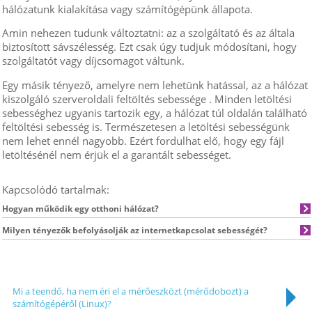
hálózatunk kialakítása vagy számítógépünk állapota.
Amin nehezen tudunk változtatni: az a szolgáltató és az általa
biztosított sávszélesség. Ezt csak úgy tudjuk módosítani, hogy
szolgáltatót vagy díjcsomagot váltunk.
Egy másik tényező, amelyre nem lehetünk hatással, az a hálózat
kiszolgáló szerveroldali feltöltés sebessége . Minden letöltési
sebességhez ugyanis tartozik egy, a hálózat túl oldalán található
feltöltési sebesség is. Természetesen a letöltési sebességünk
nem lehet ennél nagyobb. Ezért fordulhat elő, hogy egy fájl
letöltésénél nem érjük el a garantált sebességet.
Kapcsolódó tartalmak:
Hogyan működik egy otthoni hálózat?
Milyen tényezők befolyásolják az internetkapcsolat sebességét?
Mi a teendő, ha nem éri el a mérőeszközt (mérődobozt) a
számítógépéről (Linux)?