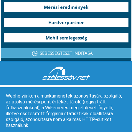
Mérési eredmények
Hardverpartner
Mobil semlegesség
SEBESSÉGTESZT INDÍTÁSA
Webhelyünkön a munkamenetek azonosítására szolgáló,
az utolsó mérési pont értékét tároló (regisztrált
felhasználóknál), a WiFi-mérés megjelölését figyelő,
A weboldalt a Nemzeti Média- és Hírközlési Hatóság üzemelteti.
illetve összesített forgalmi statisztikák előállításra
© Minden jog fenntartva.
szolgáló, azonosításra nem alkalmas HTTP-sütiket
használunk.
Jogi nyilatkozat
Rólunk
Kapcsolat