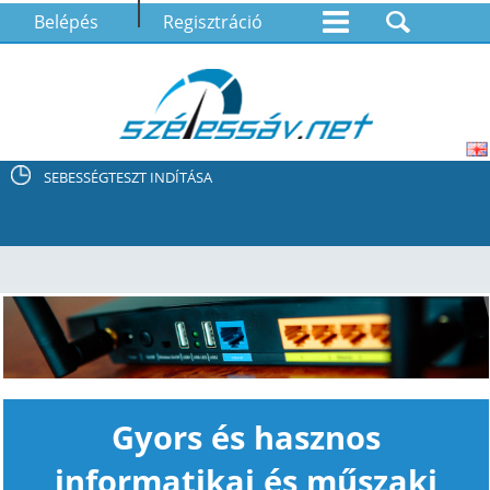
Belépés
Regisztráció
SEBESSÉGTESZT INDÍTÁSA
Gyors és hasznos
informatikai és műszaki