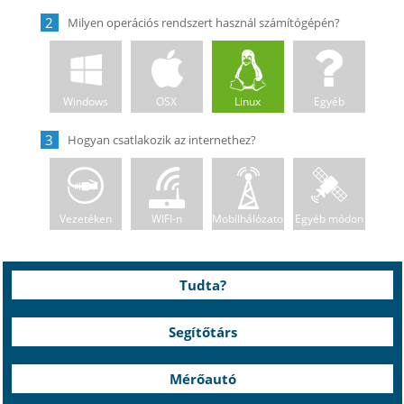
2
Windows
OSX
Linux
Egyéb
3
Vezetéken
WIFI-n
Mobilhálózaton
Egyéb módon
Tudta?
Segítőtárs
Mérőautó