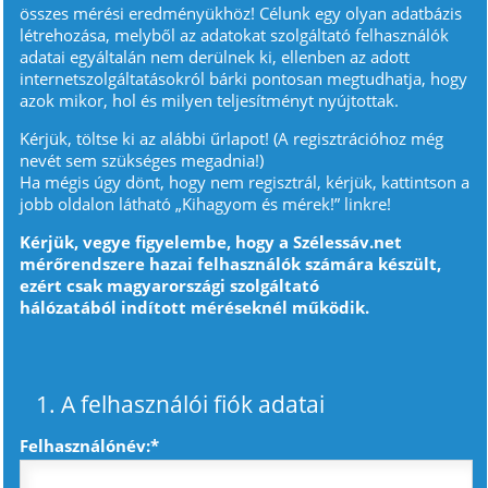
összes mérési eredményükhöz! Célunk egy olyan adatbázis
létrehozása, melyből az adatokat szolgáltató felhasználók
adatai egyáltalán nem derülnek ki, ellenben az adott
internetszolgáltatásokról bárki pontosan megtudhatja, hogy
azok mikor, hol és milyen teljesítményt nyújtottak.
Kérjük, töltse ki az alábbi űrlapot! (A regisztrációhoz még
nevét sem szükséges megadnia!)
Ha mégis úgy dönt, hogy nem regisztrál, kérjük, kattintson a
jobb oldalon látható „Kihagyom és mérek!” linkre!
Kérjük, vegye figyelembe, hogy a Szélessáv.net
mérőrendszere hazai felhasználók számára készült,
ezért csak magyarországi szolgáltató
hálózatából indított méréseknél működik.
1. A felhasználói fiók adatai
Felhasználónév:*