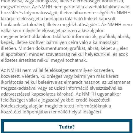
módosítsa, vagy átdolgozza, illetve elérhetőségét korlátozza,
megszüntesse. Az NMHH nem garantálja a weboldalakhoz való
hozzáférés folyamatosságát, illetve hibamentességét. Az NMHH
kizárja felelősségét a honlapon található linkkel kapcsolt
honlapok tartalmáért, illetve megbízhatóságáért. Az NMHH nem
vállal semmilyen felelősséget az ezen a kiszolgálón
megjelentetett oldalakon található információk, grafikák, ábrák,
képek, illetve szoftver bármilyen célra való alkalmasságát
illetően. Minden dokumentumot, grafikát, ábrát, képet a „jelen
állapotában”, minden szavatosság nélkül helyezünk el, és azok
előzetes értesítés nélkül megváltozhatnak.
Az NMHH nem vállal felelősséget semmilyen közvetlen,
közvetett, véletlen, különleges vagy bármilyen más kárért
(korlátozás nélkül beleértve az elmaradt hasznot, az üzletmenet
megszakadásával vagy az üzleti információ elvesztésével és
adatvesztéssel kapcsolatos károkat). Az NMHH ugyanakkor
felelősséget vállal a jogszabályokból eredő közzétételi
kötelezettség alapján megjelentetett információknak a
közzététel időpontjában fennálló helytállóságáért.
Tudta?