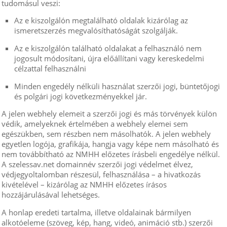
tudomásul veszi:
Az e kiszolgálón megtalálható oldalak kizárólag az
ismeretszerzés megvalósíthatóságát szolgálják.
Az e kiszolgálón található oldalakat a felhasználó nem
jogosult módosítani, újra előállítani vagy kereskedelmi
célzattal felhasználni
Minden engedély nélküli használat szerzői jogi, büntetőjogi
és polgári jogi következményekkel jár.
A jelen webhely elemeit a szerzői jogi és más törvények külön
védik, amelyeknek értelmében a webhely elemei sem
egészükben, sem részben nem másolhatók. A jelen webhely
egyetlen logója, grafikája, hangja vagy képe nem másolható és
nem továbbítható az NMHH előzetes írásbeli engedélye nélkül.
A szelessav.net domainnév szerzői jogi védelmet élvez,
védjegyoltalomban részesül, felhasználása – a hivatkozás
kivételével – kizárólag az NMHH előzetes írásos
hozzájárulásával lehetséges.
A honlap eredeti tartalma, illetve oldalainak bármilyen
alkotóeleme (szöveg, kép, hang, videó, animáció stb.) szerzői