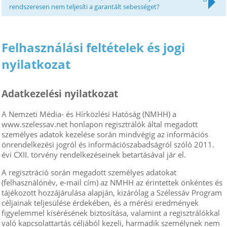
rendszeresen nem teljesíti a garantált sebességet?
Felhasználási feltételek és jogi
nyilatkozat
Adatkezelési nyilatkozat
A Nemzeti Média- és Hírközlési Hatóság (NMHH) a
www.szelessav.net honlapon regisztrálók által megadott
személyes adatok kezelése során mindvégig az információs
önrendelkezési jogról és információszabadságról szóló 2011.
évi CXII. törvény rendelkezéseinek betartásával jár el.
A regisztráció során megadott személyes adatokat
(felhasználónév, e-mail cím) az NMHH az érintettek önkéntes és
tájékozott hozzájárulása alapján, kizárólag a Szélessáv Program
céljainak teljesülése érdekében, és a mérési eredmények
figyelemmel kísérésének biztosítása, valamint a regisztrálókkal
való kapcsolattartás céljából kezeli, harmadik személynek nem