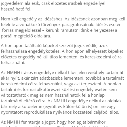
jogvédelem alá esik, csak előzetes írásbeli engedéllyel
használható fel.
Nem kell engedély az idézéshez. Az idézésnek azonban meg kell
felelnie a vonatkozó törvények paragrafusainak. Idézés esetén –
forrás megjelöléssel – kérünk rámutatni (link elhelyezése) a
portál megfelelő oldalára.
A honlapon található képeket szerzői jogok védik, azok
felhasználása engedélyköteles. A honlapon elhelyezett képeket
előzetes engedély nélkül tilos lementeni és kereskedelmi célra
felhasználni.
Az NMHH írásos engedélye nélkül tilos jelen webhely tartalmát
akár nyílt, akár zárt adatbázisba lementeni, továbbá a tartalmát
kereskedelmi célra felhasználni, vagy azt terjeszteni. A honlap
tartalmi és formai alkotórészei közlési engedély esetén sem
változtathatók meg és nem használhatók fel a honlap
tartalmától eltérő célra. Az NMHH engedélye nélkül az oldalak
bármely alkotóeleme (együtt és külön-külön is) online vagy
nyomtatott reprodukálása nyilvános közzététel céljából tilos.
Az NMHH fenntartja a jogot, hogy honlapját bármikor