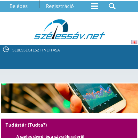
Belépés
Regisztráció
SEBESSÉGTESZT INDÍTÁSA
Tudástár (Tudta?)
A széles sávról és a sávszélességről