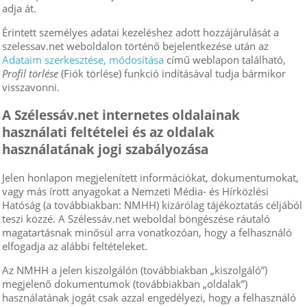
adja át.
Érintett személyes adatai kezeléshez adott hozzájárulását a
szelessav.net weboldalon történő bejelentkezése után az
Adataim szerkesztése, módosítása
című weblapon található,
Profil törlése
(Fiók törlése) funkció indításával tudja bármikor
visszavonni.
A Szélessáv.net internetes oldalainak
használati feltételei és az oldalak
használatának jogi szabályozása
Jelen honlapon megjelenített információkat, dokumentumokat,
vagy más írott anyagokat a Nemzeti Média- és Hírközlési
Hatóság (a továbbiakban: NMHH) kizárólag tájékoztatás céljából
teszi közzé. A Szélessáv.net weboldal böngészése ráutaló
magatartásnak minősül arra vonatkozóan, hogy a felhasználó
elfogadja az alábbi feltételeket.
Az NMHH a jelen kiszolgálón (továbbiakban „kiszolgáló”)
megjelenő dokumentumok (továbbiakban „oldalak”)
használatának jogát csak azzal engedélyezi, hogy a felhasználó