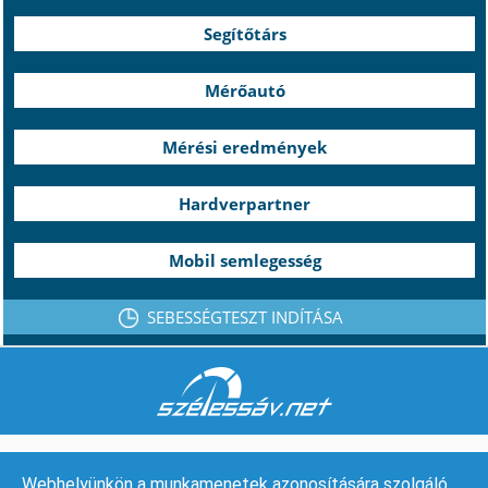
Segítőtárs
Mérőautó
Mérési eredmények
Hardverpartner
Mobil semlegesség
SEBESSÉGTESZT INDÍTÁSA
Webhelyünkön a munkamenetek azonosítására szolgáló,