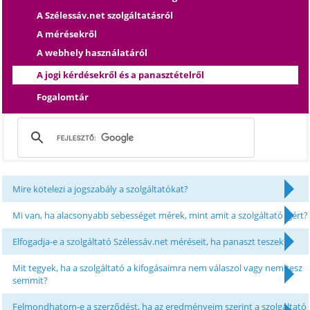
A Szélessáv.net szolgáltatásról
A mérésekről
A webhely használatáról
A jogi kérdésekről és a panasztételről
Fogalomtár
Mire kötelezi a jogszabály a szolgáltatókat?
Mi van, ha alacsonyabb sebességet mérek, mint amit a szolgáltató ígért?
Elfogadja-e a szolgáltató Szélessáv.net méréseit, ha panaszt teszek?
Mit tegyek, ha a szolgáltató a kifogásaimra nem válaszol vagy nem tesz
semmit?
Felmondhatom-e a szerződést, ha az eredményeim szerint a szolgáltató