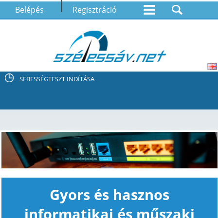
Belépés
Regisztráció
SEBESSÉGTESZT INDÍTÁSA
Gyors és hasznos
informatikai és műszaki