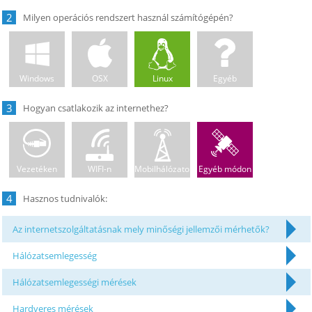
2
Windows
OSX
Linux
Egyéb
3
Vezetéken
WIFI-n
Mobilhálózaton
Egyéb módon
4
Az internetszolgáltatásnak mely minőségi jellemzői mérhetők?
Hálózatsemlegesség
Hálózatsemlegességi mérések
Hardveres mérések