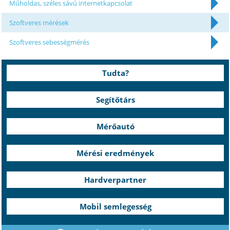
Műholdas, széles sávú internetkapcsolat
Szoftveres mérések
Szoftveres sebességmérés
Tudta?
Segítőtárs
Mérőautó
Mérési eredmények
Hardverpartner
Mobil semlegesség