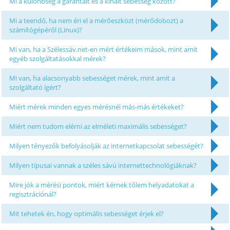
Mi a különbség a garantált és a kínált sebesség között?
Mi a teendő, ha nem éri el a mérőeszközt (mérődobozt) a
számítógépéről (Linux)?
Mi van, ha a Szélessáv.net-en mért értékeim mások, mint amit
egyéb szolgáltatásokkal mérek?
Mi van, ha alacsonyabb sebességet mérek, mint amit a
szolgáltató ígért?
Miért mérek minden egyes mérésnél más-más értékeket?
Miért nem tudom elérni az elméleti maximális sebességet?
Milyen tényezők befolyásolják az internetkapcsolat sebességét?
Milyen típusai vannak a széles sávú internettechnológiáknak?
Mire jók a mérési pontok, miért kérnek tőlem helyadatokat a
regisztrációnál?
Mit tehetek én, hogy optimális sebességet érjek el?