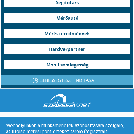
Segítőtárs
Mérőautó
Mérési eredmények
Hardverpartner
Mobil semlegesség
SEBESSÉGTESZT INDÍTÁSA
Webhelyünkön a munkamenetek azonosítására szolgáló,
az utolsó mérési pont értékét tároló (regisztrált