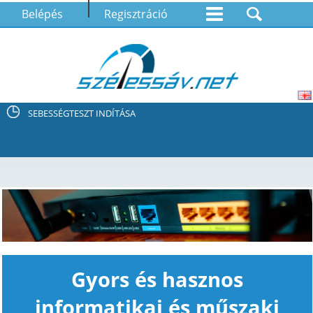
Belépés
Regisztráció
SEBESSÉGTESZT INDÍTÁSA
Gyors és hasznos
informatikai és műszaki