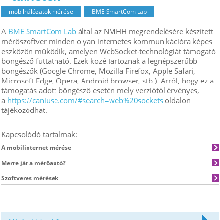
mobilhálózatok mérése
BME SmartCom Lab
A
BME SmartCom Lab
által az NMHH megrendelésére készített
mérőszoftver minden olyan internetes kommunikációra képes
eszközön működik, amelyen WebSocket-technológiát támogató
böngésző futtatható. Ezek közé tartoznak a legnépszerűbb
böngészők (Google Chrome, Mozilla Firefox, Apple Safari,
Microsoft Edge, Opera, Android browser, stb.). Arról, hogy ez a
támogatás adott böngésző esetén mely verziótól érvényes,
a
https://caniuse.com/#search=web%20sockets
oldalon
tájékozódhat.
Kapcsolódó tartalmak:
A mobilinternet mérése
Merre jár a mérőautó?
Szoftveres mérések