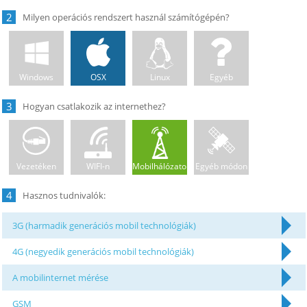
2
Windows
OSX
Linux
Egyéb
3
Vezetéken
WIFI-n
Mobilhálózaton
Egyéb módon
4
3G (harmadik generációs mobil technológiák)
4G (negyedik generációs mobil technológiák)
A mobilinternet mérése
GSM