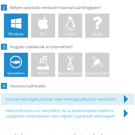
2
Windows
OSX
Linux
Egyéb
3
Vezetéken
WIFI-n
Mobilhálózaton
Egyéb módon
4
Az internetszolgáltatásnak mely minőségi jellemzői mérhetők?
Felmondhatom-e a szerződést, ha az eredményeim szerint a
szolgáltató rendszeresen nem teljesíti a garantált sebességet?