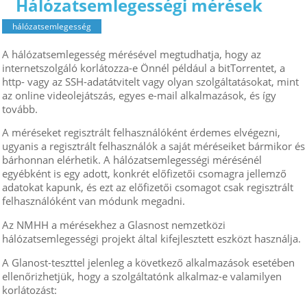
Hálózatsemlegességi mérések
hálózatsemlegesség
A hálózatsemlegesség mérésével megtudhatja, hogy az
internetszolgáló korlátozza-e Önnél például a bitTorrentet, a
http- vagy az SSH-adatátvitelt vagy olyan szolgáltatásokat, mint
az online videolejátszás, egyes e-mail alkalmazások, és így
tovább.
A méréseket regisztrált felhasználóként érdemes elvégezni,
ugyanis a regisztrált felhasználók a saját méréseiket bármikor és
bárhonnan elérhetik. A hálózatsemlegességi mérésénél
egyébként is egy adott, konkrét előfizetői csomagra jellemző
adatokat kapunk, és ezt az előfizetői csomagot csak regisztrált
felhasználóként van módunk megadni.
Az NMHH a mérésekhez a Glasnost nemzetközi
hálózatsemlegességi projekt által kifejlesztett eszközt használja.
A Glanost-teszttel jelenleg a következő alkalmazások esetében
ellenőrizhetjük, hogy a szolgáltatónk alkalmaz-e valamilyen
korlátozást: