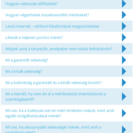
Hogyan válasszak előfizetést?
Hogyan végezhetek összehasonlító méréseket?
Lassú internet – otthoni hibaforrások megszüntetése
Létezik-e teljesen pontos mérés?
Melyek azok a tényezők, amelyeket nem tudok befolyásolni?
Mi a garantált sebesség?
Mi a kínált sebesség?
Mi a különbség a garantált és a kínált sebesség között?
Mi a teendő, ha nem éri el a mérőeszközt (mérődobozt) a
számítógépéről?
Mi van, ha a Szélessáv.net-en mért értékeim mások, mint amit
egyéb szolgáltatásokkal mérek?
Mi van, ha alacsonyabb sebességet mérek, mint amit a
szolgáltató ígért?