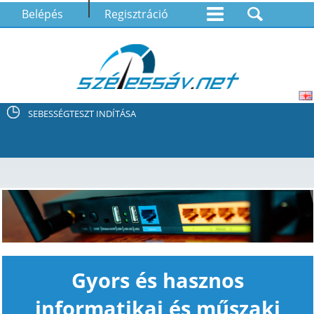
Belépés
Regisztráció
SEBESSÉGTESZT INDÍTÁSA
Gyors és hasznos
informatikai és műszaki