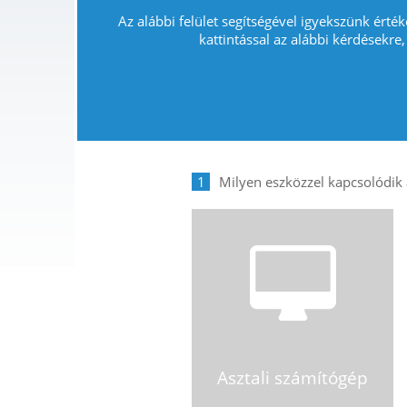
Az alábbi felület segítségével igyekszünk érték
kattintással az alábbi kérdésekre,
1
Asztali számítógép