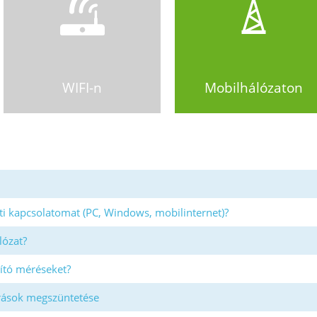
WIFI-n
Mobilhálózaton
ti kapcsolatomat (PC, Windows, mobilinternet)?
lózat?
ító méréseket?
rrások megszüntetése