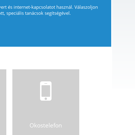
vert és internet-kapcsolatot használ. Válaszoljon
tt, speciális tanácsok segítségével.
Okostelefon