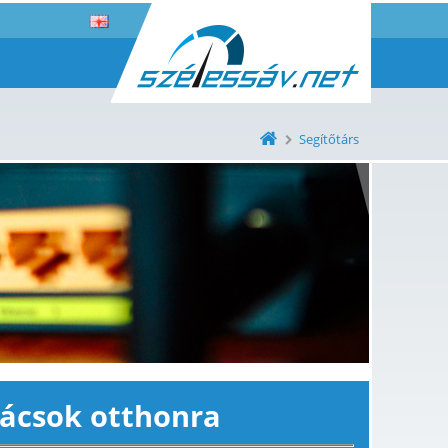
Segítőtárs
nácsok otthonra