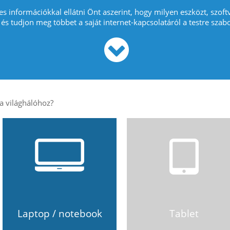
es információkkal ellátni Önt aszerint, hogy milyen eszközt, szoft
 és tudjon meg többet a saját internet-kapcsolatáról a testre szabo
Laptop / notebook
Tablet