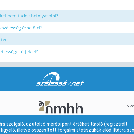
?
ket nem tudok befolyásolni?
vszélesség érhető el?
eten
ebességet érjek el?
A we
szolgáló, az utolsó mérési pont értékét tároló (regisztrált
igyelő, illetve összesített forgalmi statisztikák előállításra szo