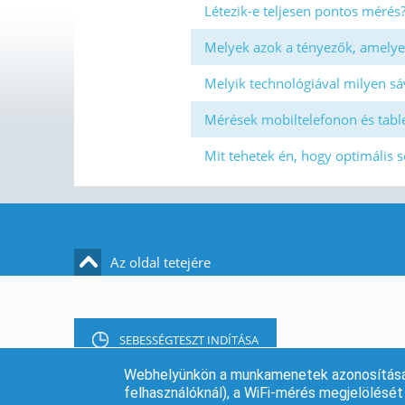
Létezik-e teljesen pontos mérés
Melyek azok a tényezők, amelye
Melyik technológiával milyen sá
Mérések mobiltelefonon és tabl
Mit tehetek én, hogy optimális s
Az oldal tetejére
SEBESSÉGTESZT INDÍTÁSA
Webhelyünkön a munkamenetek azonosítására 
felhasználóknál), a WiFi-mérés megjelölését f