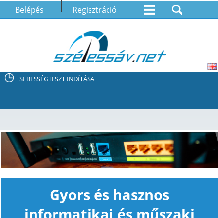
Belépés
Regisztráció
SEBESSÉGTESZT INDÍTÁSA
Gyors és hasznos
informatikai és műszaki