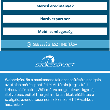
Mérési eredmények
Hardverpartner
Mobil semlegesség
SEBESSÉGTESZT INDÍTÁSA
Webhelyünkön a munkamenetek azonosítására szolgáló,
az utolsó mérési pont értékét tároló (regisztrált
felhasználóknál), a WiFi-mérés megjelölését figyelő,
A weboldalt a Nemzeti Média- és Hírközlési Hatóság üzemelteti.
illetve összesített forgalmi statisztikák előállításra
© Minden jog fenntartva.
szolgáló, azonosításra nem alkalmas HTTP-sütiket
használunk.
Jogi nyilatkozat
Rólunk
Kapcsolat