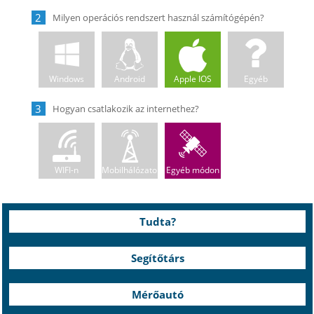
2
Windows
Android
Apple IOS
Egyéb
3
WIFI-n
Mobilhálózaton
Egyéb módon
Tudta?
Segítőtárs
Mérőautó