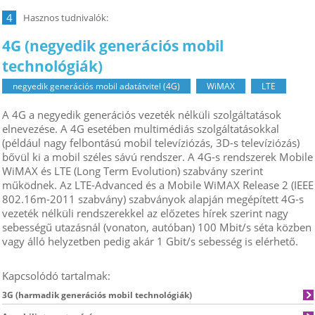
4
4G (negyedik generációs mobil
technológiák)
negyedik generációs mobil adatátvitel (4G)
WiMAX
LTE
A 4G a negyedik generációs vezeték nélküli szolgáltatások
elnevezése. A 4G esetében multimédiás szolgáltatásokkal
(például nagy felbontású mobil televíziózás, 3D-s televíziózás)
bővül ki a mobil széles sávú rendszer. A 4G-s rendszerek Mobile
WiMAX és LTE (Long Term Evolution) szabvány szerint
működnek. Az LTE-Advanced és a Mobile WiMAX Release 2 (IEEE
802.16m-2011 szabvány) szabványok alapján megépített 4G-s
vezeték nélküli rendszerekkel az előzetes hírek szerint nagy
sebességű utazásnál (vonaton, autóban) 100 Mbit/s séta közben
vagy álló helyzetben pedig akár 1 Gbit/s sebesség is elérhető.
Kapcsolódó tartalmak:
3G (harmadik generációs mobil technológiák)