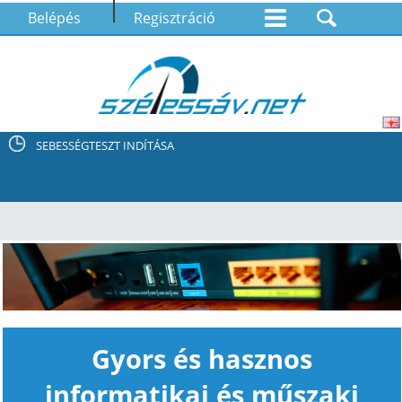
Belépés
Regisztráció
SEBESSÉGTESZT INDÍTÁSA
Gyors és hasznos
informatikai és műszaki