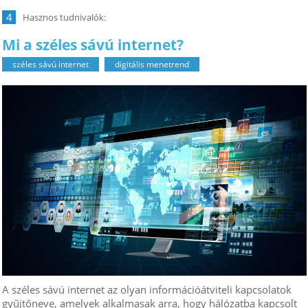
4
Mi a széles sávú internet?
széles sávú internet
digitális menetrend
A széles sávú internet az olyan információátviteli kapcsolatok
gyűjtőneve, amelyek alkalmasak arra, hogy hálózatba kapcsolt