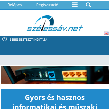
Belépés
Regisztráció
SEBESSÉGTESZT INDÍTÁSA
Gyors és hasznos
informatikai és műszaki