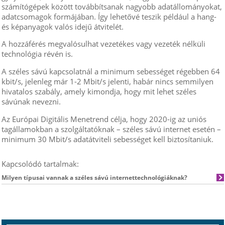
számítógépek között továbbítsanak nagyobb adatállományokat,
adatcsomagok formájában. Így lehetővé teszik például a hang-
és képanyagok valós idejű átvitelét.
A hozzáférés megvalósulhat vezetékes vagy vezeték nélküli
technológia révén is.
A széles sávú kapcsolatnál a minimum sebességet régebben 64
kbit/s, jelenleg már 1-2 Mbit/s jelenti, habár nincs semmilyen
hivatalos szabály, amely kimondja, hogy mit lehet széles
sávúnak nevezni.
Az Európai Digitális Menetrend célja, hogy 2020-ig az uniós
tagállamokban a szolgáltatóknak – széles sávú internet esetén –
minimum 30 Mbit/s adatátviteli sebességet kell biztosítaniuk.
Kapcsolódó tartalmak:
Milyen típusai vannak a széles sávú internettechnológiáknak?