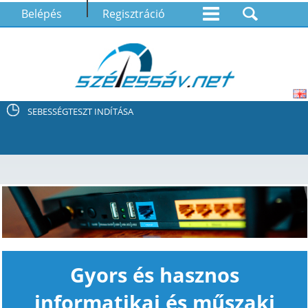
Belépés
Regisztráció
SEBESSÉGTESZT INDÍTÁSA
Gyors és hasznos
informatikai és műszaki