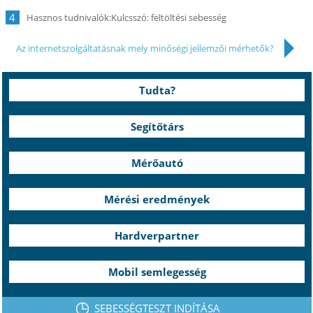
4
Kulcsszó: feltöltési sebesség
Az internetszolgáltatásnak mely minőségi jellemzői mérhetők?
Tudta?
Segítőtárs
Mérőautó
Mérési eredmények
Hardverpartner
Mobil semlegesség
SEBESSÉGTESZT INDÍTÁSA