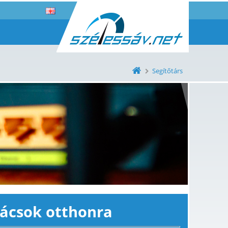
Segítőtárs
nácsok otthonra