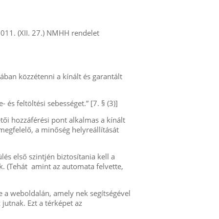
2011. (XII. 27.) NMHH rendelet
ban közzétenni a kínált és garantált
és feltöltési sebességet.” [7. § (3)]
etői hozzáférési pont alkalmas a kínált
megfelelő, a minőség helyreállítását
és első szintjén biztosítania kell a
k. (Tehát amint az automata felvette,
ie a weboldalán, amely nek segítségével
jutnak. Ezt a térképet az