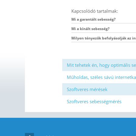
Kapcsolódó tartalmak:
Mi a garantált sebesség?
Mi a kínált sebesség?
Milyen tényezők befolyásolják az i
Mit tehetek én, hogy optimális se
Műholdas, széles sávú internetka
Szoftveres mérések
Szoftveres sebességmérés