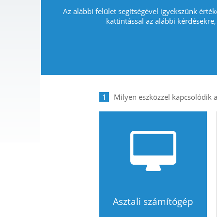
Az alábbi felület segítségével igyekszünk érték
kattintással az alábbi kérdésekre,
1
Asztali számítógép