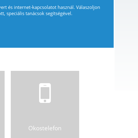
vert és internet-kapcsolatot használ. Válaszoljon
tt, speciális tanácsok segítségével.
Okostelefon