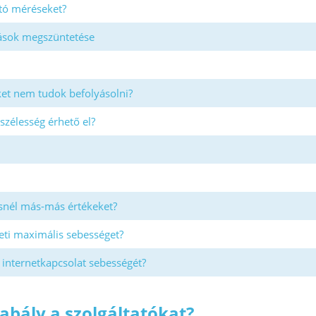
tó méréseket?
rások megszüntetése
et nem tudok befolyásolni?
szélesség érhető el?
nél más-más értékeket?
eti maximális sebességet?
 internetkapcsolat sebességét?
zabály a szolgáltatókat?