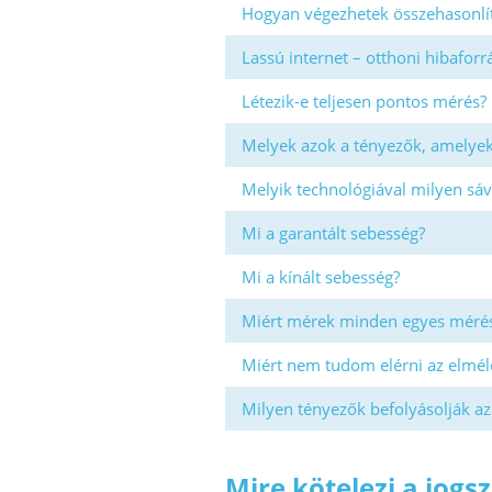
Hogyan végezhetek összehasonlí
Lassú internet – otthoni hibafor
Létezik-e teljesen pontos mérés?
Melyek azok a tényezők, amelyek
Melyik technológiával milyen sáv
Mi a garantált sebesség?
Mi a kínált sebesség?
Miért mérek minden egyes mérés
Miért nem tudom elérni az elmél
Milyen tényezők befolyásolják az
Mire kötelezi a jogs