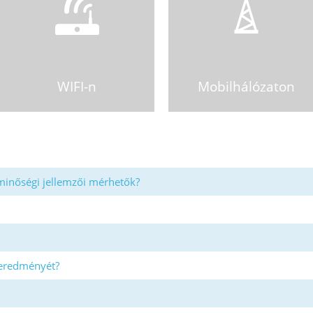
WIFI-n
Mobilhálózaton
 minőségi jellemzői mérhetők?
eredményét?