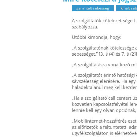
garantált sebesség
kínált se
A szolgáltatók kötelezettségei
szabályozza.
Utóbbi kimondja, hogy:
„A szolgáltatónak kötelessége 
sebességet.” [3. § (4) és 7. § (2)]
„A szolgáltatásra vonatkozó mind
„A szolgáltatót érintő hatósági 
sávszélesség elérésére. Ha egy 
haladéktalanul meg kell kezdenie
„Ha a szolgáltató call centert ü
közvetlen kapcsolatfelvétel leh
lennie kell egy olyan opciónak, 
„Mobilinternet-hozzáférés eset
az előfizetők a feltüntetett ad
ügyfélszolgálaton is elérhetővé k