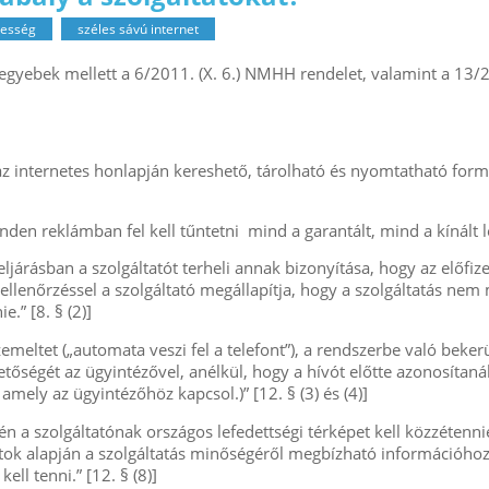
besség
széles sávú internet
t egyebek mellett a 6/2011. (X. 6.) NMHH rendelet, valamint a 13/
az internetes honlapján kereshető, tárolható és nyomtatható formá
en reklámban fel kell tűntetni mind a garantált, mind a kínált le- 
eljárásban a szolgáltatót terheli annak bizonyítása, hogy az előfiz
ellenőrzéssel a szolgáltató megállapítja, hogy a szolgáltatás nem 
.” [8. § (2)]
zemeltet („automata veszi fel a telefont”), a rendszerbe való bekerül
etőségét az ügyintézővel, anélkül, hogy a hívót előtte azonosítaná
amely az ügyintézőhöz kapcsol.)” [12. § (3) és (4)]
én a szolgáltatónak országos lefedettségi térképet kell közzétenn
atok alapján a szolgáltatás minőségéről megbízható információhoz 
ell tenni.” [12. § (8)]