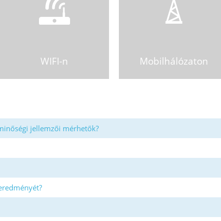
WIFI-n
Mobilhálózaton
 minőségi jellemzői mérhetők?
eredményét?