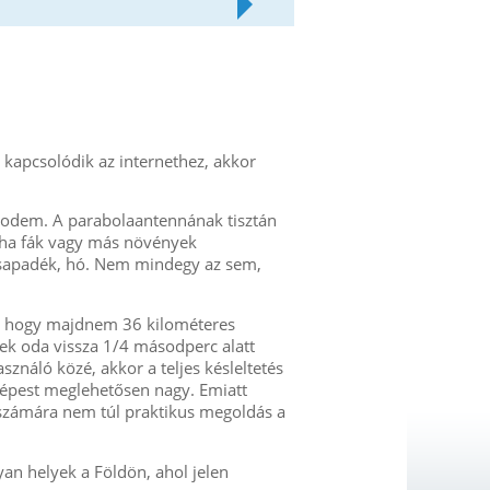
kapcsolódik az internethez, akkor
tmodem. A parabolaantennának tisztán
, ha fák vagy más növények
csapadék, hó. Nem mindegy az sem,
i, hogy majdnem 36 kilométeres
lek oda vissza 1/4 másodperc alatt
sználó közé, akkor a teljes késleltetés
képest meglehetősen nagy. Emiatt
) számára nem túl praktikus megoldás a
an helyek a Földön, ahol jelen