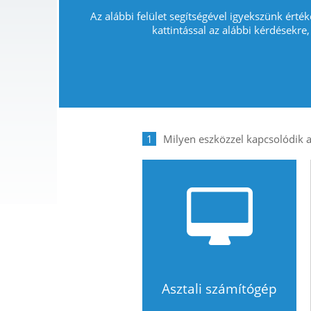
Az alábbi felület segítségével igyekszünk érték
kattintással az alábbi kérdésekre,
1
Asztali számítógép