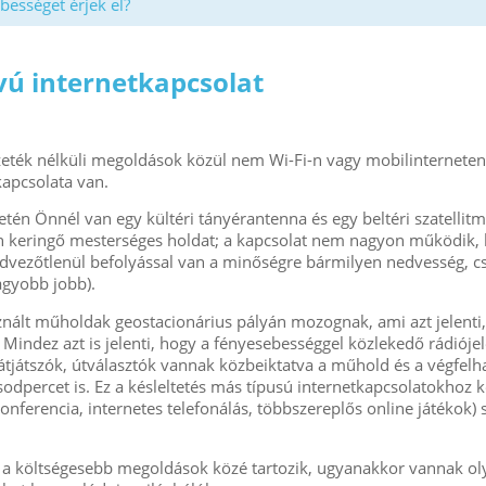
bességet érjek el?
vú internetkapcsolat
eték nélküli megoldások közül nem Wi-Fi-n vagy mobilinterneten 
kapcsolata van.
tén Önnél van egy kültéri tányérantenna és egy beltéri szatelli
lyán keringő mesterséges holdat; a kapcsolat nem nagyon működik
dvezőtlenül befolyással van a minőségre bármilyen nedvesség, 
gyobb jobb).
sznált műholdak geostacionárius pályán mozognak, ami azt jelent
indez azt is jelenti, hogy a fényesebességgel közlekedő rádióje
átjátszók, útválasztók vannak közbeiktatva a műhold és a végfelha
dpercet is. Ez a késleltetés más típusú internetkapcsolatokhoz 
nferencia, internetes telefonálás, többszereplős online játékok
 a költségesebb megoldások közé tartozik, ugyanakkor vannak oly