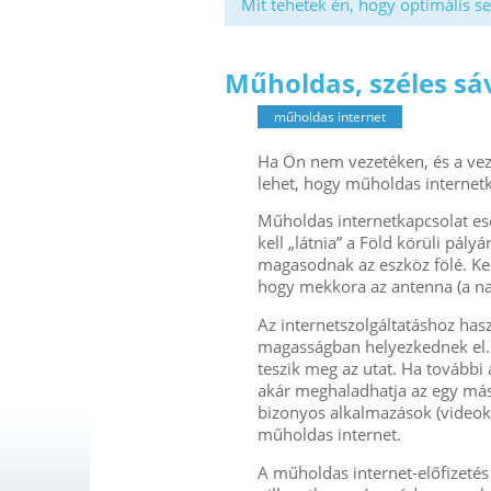
Mit tehetek én, hogy optimális se
Műholdas, széles sá
műholdas internet
Ha Ön nem vezetéken, és a vez
lehet, hogy műholdas internet
Műholdas internetkapcsolat ese
kell „látnia” a Föld körüli pá
magasodnak az eszköz fölé. Ke
hogy mekkora az antenna (a na
Az internetszolgáltatáshoz ha
magasságban helyezkednek el. M
teszik meg az utat. Ha további 
akár meghaladhatja az egy máso
bizonyos alkalmazások (videoko
műholdas internet.
A műholdas internet-előfizetés