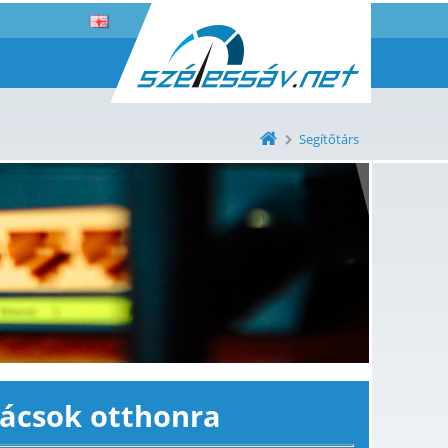
Segítőtárs
nácsok otthonra