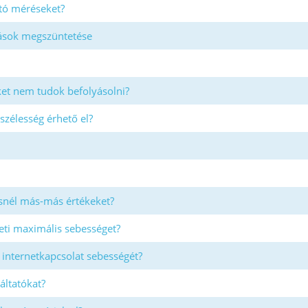
tó méréseket?
rások megszüntetése
et nem tudok befolyásolni?
szélesség érhető el?
nél más-más értékeket?
eti maximális sebességet?
 internetkapcsolat sebességét?
áltatókat?