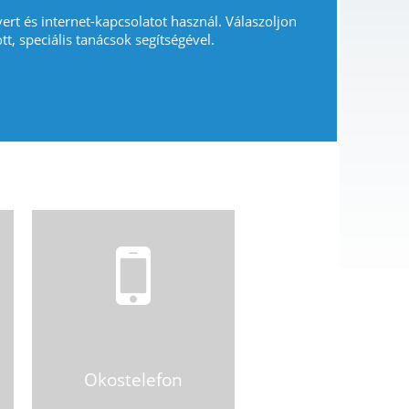
vert és internet-kapcsolatot használ. Válaszoljon
tt, speciális tanácsok segítségével.
Okostelefon