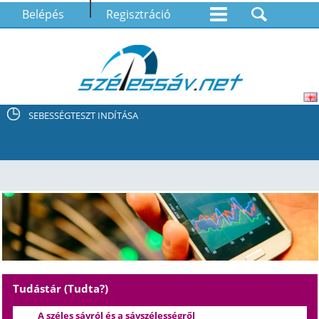
Belépés
Regisztráció
SEBESSÉGTESZT INDÍTÁSA
Tudástár (Tudta?)
A széles sávról és a sávszélességről