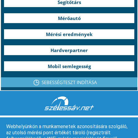
Segítőtárs
Mérőautó
Mérési eredmények
Hardverpartner
Mobil semlegesség
SEBESSÉGTESZT INDÍTÁSA
Webhelyünkön a munkamenetek azonosítására szolgáló,
az utolsó mérési pont értékét tároló (regisztrált