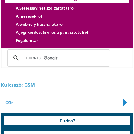
A Szélessáv.net szolgáltatásról
A mérésekről
A webhely használatáról
A jogi kérdésekről és a panasztételről
Fogalomtár
Kulcsszó: GSM
GSM
Tudta?