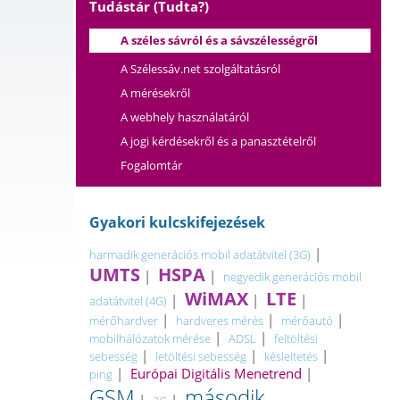
Tudástár (Tudta?)
A széles sávról és a sávszélességről
A Szélessáv.net szolgáltatásról
A mérésekről
A webhely használatáról
A jogi kérdésekről és a panasztételről
Fogalomtár
Gyakori kulcskifejezések
|
harmadik generációs mobil adatátvitel (3G)
UMTS
HSPA
|
|
negyedik generációs mobil
WiMAX
LTE
|
|
|
adatátvitel (4G)
|
|
|
mérőhardver
hardveres mérés
mérőautó
|
|
mobilhálózatok mérése
ADSL
feltöltési
|
|
|
sebesség
letöltési sebesség
késleltetés
|
Európai Digitális Menetrend
|
ping
GSM
második