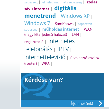
|
|
széles
sebesség
elméleti maximális sebesség
digitális
sávú internet
|
menetrend
Windows XP
|
|
Windows 7
|
SamKnows
|
tapasztalt
műholdas internet
|
|
WAN
sebesség
(nagy kiterjedésű hálózat)
|
LAN
|
internetes
regisztráció
|
telefonálás
IPTV
|
|
internettelevízió
|
útválasztó eszköz
(router)
|
WPA
|
Kérdése van?
Írjon nekünk!