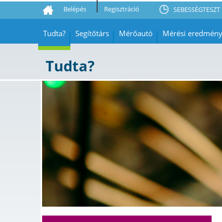
Belépés
Regisztráció
SEBESSÉGTESZT 
Tudta?
Segítőtárs
Mérőautó
Mérési eredmén
Tudta?