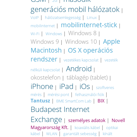
|
|
2G
generációs mobil hálózatok
|
|
|
|
VoIP
hálózatsemlegesség
Linux
mobilinternet-stick
|
|
mobilinternet
Windows 8
|
|
|
Wi-Fi
Windows
Apple
Windows 9
Windows 10
|
|
Macintosh
OS X operációs
|
rendszer
|
|
vezetékes kapcsolat
vezeték
Android
|
|
nélküli kapcsolat
okostelefon
táblagép (tablet)
|
|
iPhone
iPad
iOs
|
|
|
szoftveres
|
|
|
mérés
mérési pont
felhasználói fiók
Tantusz
|
|
BIX
|
BME SmartCom Lab
Budapest Internet
Exchange
|
személyes adatok
|
Novell
Magyarország Kft.
|
|
koaxiális kábel
optikai
|
|
|
kábel
WLAN
garantált sebesség
kínált