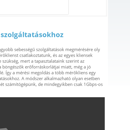
 szolgáltatásokhoz
nagyobb sebességű szolgáltatások megmérésére oly
őklienst csatlakoztatunk, és az egyes kliensek
szükség, mert a tapasztalataink szerint az
 böngészők erőforráskorlátjai miatt, még a jó
é. Így a mérési megoldás a több mérőkliens egy
tatásokhoz. A módszer alkalmazható olyan esetben
n két számítógépünk, de mindegyikben csak 1Gbps-os