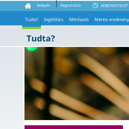
Belépés
Regisztráció
SEBESSÉGTESZT 
Tudta?
Segítőtárs
Mérőautó
Mérési eredmén
Tudta?