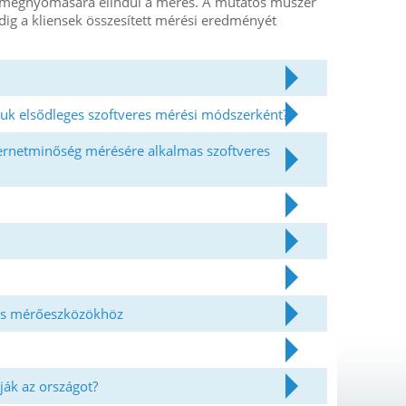
b megnyomására elindul a mérés. A mutatós műszer
dig a kliensek összesített mérési eredményét
juk elsődleges szoftveres mérési módszerként?
nternetminőség mérésére alkalmas szoftveres
res mérőeszközökhöz
ják az országot?