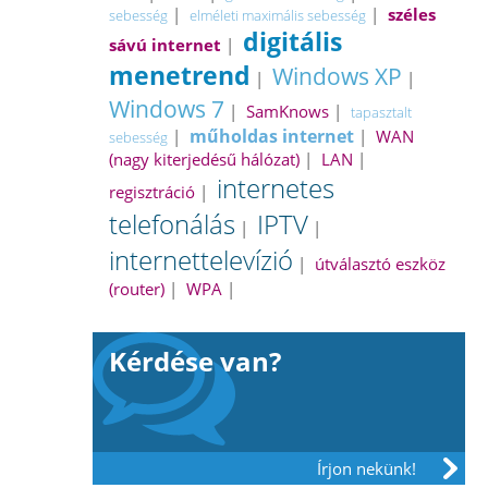
|
|
széles
sebesség
elméleti maximális sebesség
digitális
sávú internet
|
menetrend
Windows XP
|
|
Windows 7
|
SamKnows
|
tapasztalt
műholdas internet
|
|
WAN
sebesség
(nagy kiterjedésű hálózat)
|
LAN
|
internetes
regisztráció
|
telefonálás
IPTV
|
|
internettelevízió
|
útválasztó eszköz
(router)
|
WPA
|
Kérdése van?
Írjon nekünk!