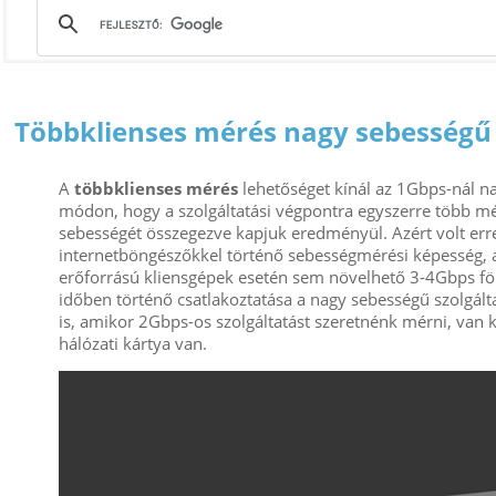
Többklienses mérés nagy sebességű
A
többklienses mérés
lehetőséget kínál az 1Gbps-nál 
módon, hogy a szolgáltatási végpontra egyszerre több mér
sebességét összegezve kapjuk eredményül. Azért volt erre 
internetböngészőkkel történő sebességmérési képesség, a
erőforrású kliensgépek esetén sem növelhető 3-4Gbps föl
időben történő csatlakoztatása a nagy sebességű szolgál
is, amikor 2Gbps-os szolgáltatást szeretnénk mérni, va
hálózati kártya van.