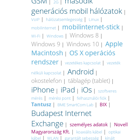
GSM
második
|
|
2G
generációs mobil hálózatok
|
|
|
|
VoIP
hálózatsemlegesség
Linux
mobilinternet-stick
|
|
mobilinternet
Windows 8
|
|
|
Wi-Fi
Windows
Apple
Windows 9
Windows 10
|
|
Macintosh
OS X operációs
|
rendszer
|
|
vezetékes kapcsolat
vezeték
Android
|
|
nélküli kapcsolat
okostelefon
táblagép (tablet)
|
|
iPhone
iPad
iOs
|
|
|
szoftveres
|
|
|
mérés
mérési pont
felhasználói fiók
Tantusz
|
|
BIX
|
BME SmartCom Lab
Budapest Internet
Exchange
|
személyes adatok
|
Novell
Magyarország Kft.
|
|
koaxiális kábel
optikai
|
|
|
kábel
WLAN
garantált sebesség
kínált