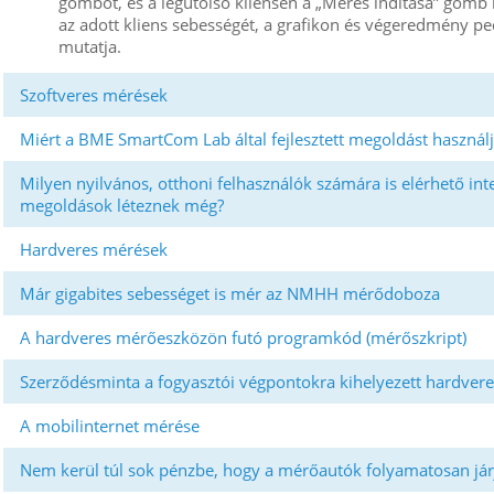
gombot, és a legutolsó kliensen a „Mérés indítása” gom
az adott kliens sebességét, a grafikon és végeredmény pe
mutatja.
Szoftveres mérések
Miért a BME SmartCom Lab által fejlesztett megoldást használ
Milyen nyilvános, otthoni felhasználók számára is elérhető i
megoldások léteznek még?
Hardveres mérések
Már gigabites sebességet is mér az NMHH mérődoboza
A hardveres mérőeszközön futó programkód (mérőszkript)
Szerződésminta a fogyasztói végpontokra kihelyezett hardve
A mobilinternet mérése
Nem kerül túl sok pénzbe, hogy a mérőautók folyamatosan jár