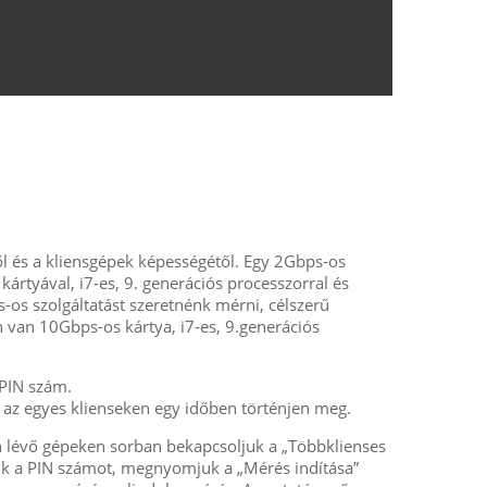
ől és a kliensgépek képességétől. Egy 2Gbps-os
ártyával, i7-es, 9. generációs processzorral és
s szolgáltatást szeretnénk mérni, célszerű
 van 10Gbps-os kártya, i7-es, 9.generációs
PIN szám.
 az egyes klienseken egy időben történjen meg.
ban lévő gépeken sorban bekapcsoljuk a „Többklienses
uk a PIN számot, megnyomjuk a „Mérés indítása”