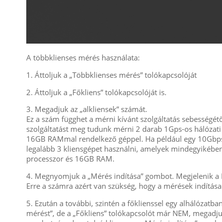
A többklienses mérés használata:
1. Áttoljuk a „Többklienses mérés” tolókapcsolóját
2. Áttoljuk a „Főkliens” tolókapcsolóját is.
3. Megadjuk az „alkliensek” számát.
Ez a szám függhet a mérni kívánt szolgáltatás sebességét
szolgáltatást meg tudunk mérni 2 darab 1Gps-os hálózati k
16GB RAMmal rendelkező géppel. Ha például egy 10Gbps-o
legalább 3 kliensgépet használni, amelyek mindegyikében
processzor és 16GB RAM.
4. Megnyomjuk a „Mérés indítása” gombot. Megjelenik a 
Erre a számra azért van szükség, hogy a mérések indítása
5. Ezután a további, szintén a főklienssel egy alhálózat
mérést”, de a „Főkliens” tolókapcsolót már NEM, megadj