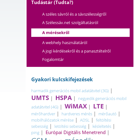
Tudástár (Tudta?)
A széles sávról és a sávszélességről
A Szélessáv.net szolgáltatásról
A mérésekről
A webhely használatáról
A jogi kérdésekről és a panasztételről
Fogalomtár
Gyakori kulcskifejezések
|
harmadik generációs mobil adatátvitel (3G)
UMTS
HSPA
|
|
negyedik generációs mobil
WiMAX
LTE
|
|
|
adatátvitel (4G)
|
|
|
mérőhardver
hardveres mérés
mérőautó
|
|
mobilhálózatok mérése
ADSL
feltöltési
|
|
|
sebesség
letöltési sebesség
késleltetés
|
Európai Digitális Menetrend
|
ping