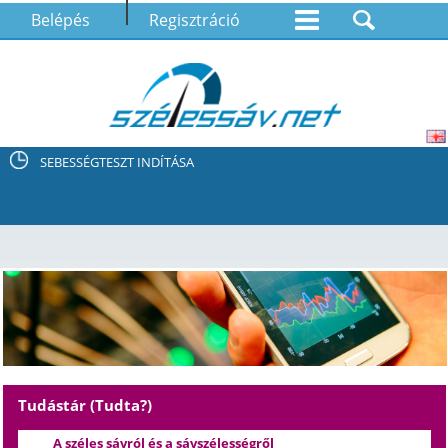
Belépés
Regisztráció
SEBESSÉGTESZT INDÍTÁSA
Tudástár (Tudta?)
A széles sávról és a sávszélességről