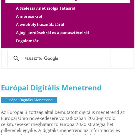
A Szélessáv.net szolgáltatásról
A mérésekről
A webhely használatáról
A jogi kérdésekről és a panasztételről
Fogalomtár
Európai Digitális Menetrend
Európai Digitális Menetrend
Az Európai Bizottság által bemutatott digitális menetrend az
Európai Unió növekedésére vonatkozóan 2020-ig szóló
célkitűzéseket meghatározó Európa 2020 stratégia hét
pillérének egyike. A digitális menetrend az információs és