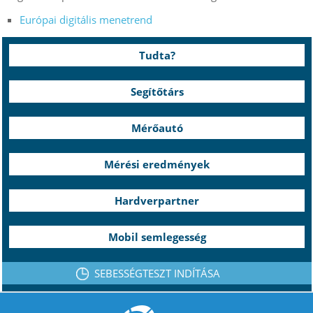
Európai digitális menetrend
Tudta?
Segítőtárs
Mérőautó
Mérési eredmények
Hardverpartner
Mobil semlegesség
SEBESSÉGTESZT INDÍTÁSA