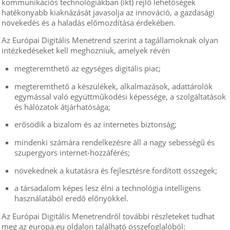
kommunikációs technológiákban (ikt) rejlő lehetőségek
hatékonyabb kiaknázását javasolja az innováció, a gazdasági
növekedés és a haladás előmozdítása érdekében.
Az Európai Digitális Menetrend szerint a tagállamoknak olyan
intézkedéseket kell meghozniuk, amelyek révén
megteremthető az egységes digitális piac;
megteremthető a készülékek, alkalmazások, adattárolók
egymással való együttműködési képessége, a szolgáltatások
és hálózatok átjárhatósága;
erősödik a bizalom és az internetes biztonság;
mindenki számára rendelkezésre áll a nagy sebességű és
szupergyors internet-hozzáférés;
növekednek a kutatásra és fejlesztésre fordított összegek;
a társadalom képes lesz
élni
a
technológia intelligens
használatából eredő előnyökkel.
Az Európai Digitális Menetrendről további részleteket tudhat
meg az europa.eu oldalon található összefoglalóból: