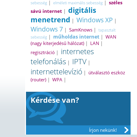
|
|
széles
sebesség
elméleti maximális sebesség
digitális
sávú internet
|
menetrend
Windows XP
|
|
Windows 7
|
SamKnows
|
tapasztalt
műholdas internet
|
|
WAN
sebesség
(nagy kiterjedésű hálózat)
|
LAN
|
internetes
regisztráció
|
telefonálás
IPTV
|
|
internettelevízió
|
útválasztó eszköz
(router)
|
WPA
|
Kérdése van?
Írjon nekünk!