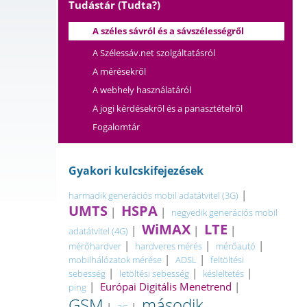
Tudástár (Tudta?)
A széles sávról és a sávszélességről
A Szélessáv.net szolgáltatásról
A mérésekről
A webhely használatáról
A jogi kérdésekről és a panasztételről
Fogalomtár
Gyakori kulcskifejezések
|
harmadik generációs mobil adatátvitel (3G)
UMTS
HSPA
|
|
negyedik generációs mobil
WiMAX
LTE
|
|
|
adatátvitel (4G)
|
|
|
mérőhardver
hardveres mérés
mérőautó
|
|
mobilhálózatok mérése
ADSL
feltöltési
|
|
|
sebesség
letöltési sebesség
késleltetés
|
Európai Digitális Menetrend
|
ping
GSM
második