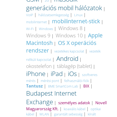
|
|
2G
generációs mobil hálózatok
|
|
|
|
VoIP
hálózatsemlegesség
Linux
mobilinternet-stick
|
|
mobilinternet
Windows 8
|
|
|
Wi-Fi
Windows
Apple
Windows 9
Windows 10
|
|
Macintosh
OS X operációs
|
rendszer
|
|
vezetékes kapcsolat
vezeték
Android
|
|
nélküli kapcsolat
okostelefon
táblagép (tablet)
|
|
iPhone
iPad
iOs
|
|
|
szoftveres
|
|
|
mérés
mérési pont
felhasználói fiók
Tantusz
|
|
BIX
|
BME SmartCom Lab
Budapest Internet
Exchange
|
személyes adatok
|
Novell
Magyarország Kft.
|
|
koaxiális kábel
optikai
|
|
|
kábel
WLAN
garantált sebesség
kínált