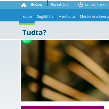
Belépés
Regisztráció
SEBESSÉGTESZT 
Tudta?
Segítőtárs
Mérőautó
Mérési eredmén
Tudta?