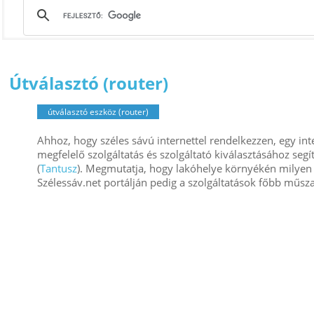
Útválasztó (router)
útválasztó eszköz (router)
Ahhoz, hogy széles sávú internettel rendelkezzen, egy inte
megfelelő szolgáltatás és szolgáltató kiválasztásához seg
(
Tantusz
). Megmutatja, hogy lakóhelye környékén milyen i
Szélessáv.net portálján pedig a szolgáltatások főbb műsza