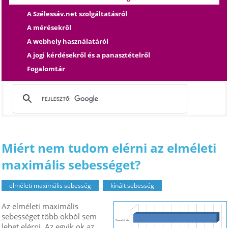
A Szélessáv.net szolgáltatásról
A mérésekről
A webhely használatáról
A jogi kérdésekről és a panasztételről
Fogalomtár
Miért nem tudom elérni az elméleti
maximális sebességet?
elméleti maximális sebesség
kínált sebesség
Az elméleti maximális
sebességet több okból sem
lehet elérni. Az egyik ok az,