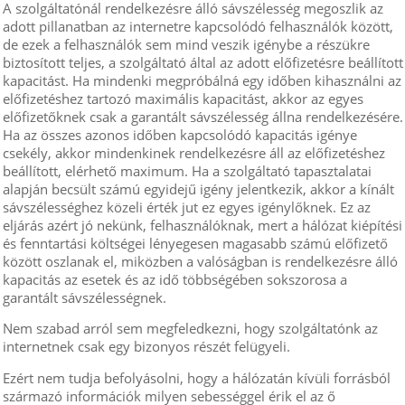
A szolgáltatónál rendelkezésre álló sávszélesség megoszlik az
adott pillanatban az internetre kapcsolódó felhasználók között,
de ezek a felhasználók sem mind veszik igénybe a részükre
biztosított teljes, a szolgáltató által az adott előfizetésre beállított
kapacitást. Ha mindenki megpróbálná egy időben kihasználni az
előfizetéshez tartozó maximális kapacitást, akkor az egyes
előfizetőknek csak a garantált sávszélesség állna rendelkezésére.
Ha az összes azonos időben kapcsolódó kapacitás igénye
csekély, akkor mindenkinek rendelkezésre áll az előfizetéshez
beállított, elérhető maximum. Ha a szolgáltató tapasztalatai
alapján becsült számú egyidejű igény jelentkezik, akkor a kínált
sávszélességhez közeli érték jut ez egyes igénylőknek. Ez az
eljárás azért jó nekünk, felhasználóknak, mert a hálózat kiépítési
és fenntartási költségei lényegesen magasabb számú előfizető
között oszlanak el, miközben a valóságban is rendelkezésre álló
kapacitás az esetek és az idő többségében sokszorosa a
garantált sávszélességnek.
Nem szabad arról sem megfeledkezni, hogy szolgáltatónk az
internetnek csak egy bizonyos részét felügyeli.
Ezért nem tudja befolyásolni, hogy a hálózatán kívüli forrásból
származó információk milyen sebességgel érik el az ő