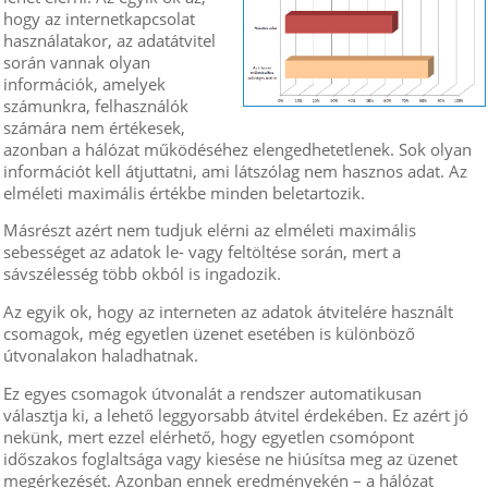
hogy az internetkapcsolat
használatakor, az adatátvitel
során vannak olyan
információk, amelyek
számunkra, felhasználók
számára nem értékesek,
azonban a hálózat működéséhez elengedhetetlenek. Sok olyan
információt kell átjuttatni, ami látszólag nem hasznos adat. Az
elméleti maximális értékbe minden beletartozik.
Másrészt azért nem tudjuk elérni az elméleti maximális
sebességet az adatok le- vagy feltöltése során, mert a
sávszélesség több okból is ingadozik.
Az egyik ok, hogy az interneten az adatok átvitelére használt
csomagok, még egyetlen üzenet esetében is különböző
útvonalakon haladhatnak.
Ez egyes csomagok útvonalát a rendszer automatikusan
választja ki, a lehető leggyorsabb átvitel érdekében. Ez azért jó
nekünk, mert ezzel elérhető, hogy egyetlen csomópont
időszakos foglaltsága vagy kiesése ne hiúsítsa meg az üzenet
megérkezését. Azonban ennek eredményekén – a hálózat