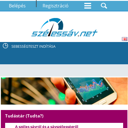
Belépés
Regisztráció
SEBESSÉGTESZT INDÍTÁSA
Tudástár (Tudta?)
A széles sávról és a sávszélességről