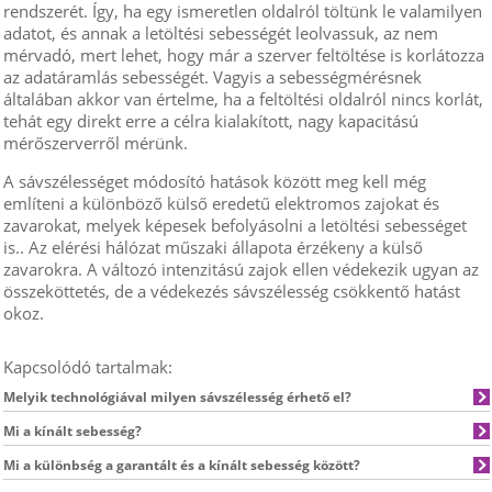
rendszerét. Így, ha egy ismeretlen oldalról töltünk le valamilyen
adatot, és annak a letöltési sebességét leolvassuk, az nem
mérvadó, mert lehet, hogy már a szerver feltöltése is korlátozza
az adatáramlás sebességét. Vagyis a sebességmérésnek
általában akkor van értelme, ha a feltöltési oldalról nincs korlát,
tehát egy direkt erre a célra kialakított, nagy kapacitású
mérőszerverről mérünk.
A sávszélességet módosító hatások között meg kell még
említeni a különböző külső eredetű elektromos zajokat és
zavarokat, melyek képesek befolyásolni a letöltési sebességet
is.. Az elérési hálózat műszaki állapota érzékeny a külső
zavarokra. A változó intenzitású zajok ellen védekezik ugyan az
összeköttetés, de a védekezés sávszélesség csökkentő hatást
okoz.
Kapcsolódó tartalmak:
Melyik technológiával milyen sávszélesség érhető el?
Mi a kínált sebesség?
Mi a különbség a garantált és a kínált sebesség között?