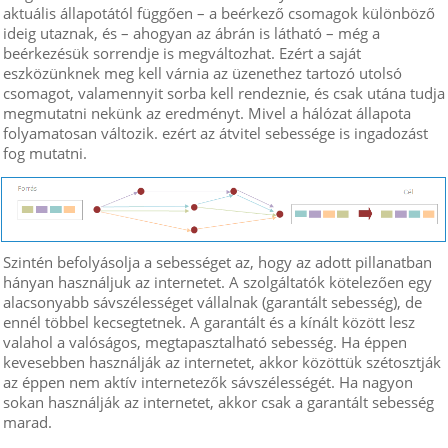
aktuális állapotától függően – a beérkező csomagok különböző
ideig utaznak, és – ahogyan az ábrán is látható – még a
beérkezésük sorrendje is megváltozhat. Ezért a saját
eszközünknek meg kell várnia az üzenethez tartozó utolsó
csomagot, valamennyit sorba kell rendeznie, és csak utána tudja
megmutatni nekünk az eredményt. Mivel a hálózat állapota
folyamatosan változik. ezért az átvitel sebessége is ingadozást
fog mutatni.
Szintén befolyásolja a sebességet az, hogy az adott pillanatban
hányan használjuk az internetet. A szolgáltatók kötelezően egy
alacsonyabb sávszélességet vállalnak (garantált sebesség), de
ennél többel kecsegtetnek. A garantált és a kínált között lesz
valahol a valóságos, megtapasztalható sebesség. Ha éppen
kevesebben használják az internetet, akkor közöttük szétosztják
az éppen nem aktív internetezők sávszélességét. Ha nagyon
sokan használják az internetet, akkor csak a garantált sebesség
marad.