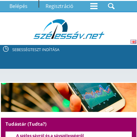
Belépés
Regisztráció
SEBESSÉGTESZT INDÍTÁSA
Tudástár (Tudta?)
A széles sávról és a sávszélességről