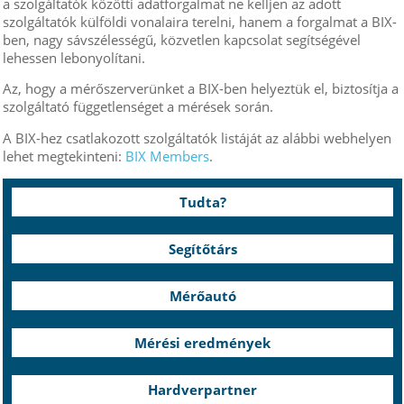
a szolgáltatók közötti adatforgalmat ne kelljen az adott
szolgáltatók külföldi vonalaira terelni, hanem a forgalmat a BIX-
ben, nagy sávszélességű, közvetlen kapcsolat segítségével
lehessen lebonyolítani.
Az, hogy a mérőszerverünket a BIX-ben helyeztük el, biztosítja a
szolgáltató függetlenséget a mérések során.
A BIX-hez csatlakozott szolgáltatók listáját az alábbi webhelyen
lehet megtekinteni:
BIX Members
.
Tudta?
Segítőtárs
Mérőautó
Mérési eredmények
Hardverpartner