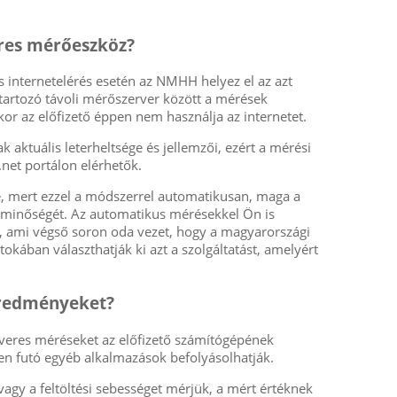
.
res mérőeszköz?
 internetelérés esetén az NMHH helyez el az azt
 tartozó távoli mérőszerver között a mérések
or az előfizető éppen nem használja az internetet.
 aktuális leterheltsége és jellemzői, ezért a mérési
net portálon elérhetők.
e, mert ezzel a módszerrel automatikusan, maga a
ás minőségét. Az automatikus mérésekkel Ön is
, ami végső soron oda vezet, hogy a magyarországi
rtokában választhatják ki azt a szolgáltatást, amelyért
eredményeket?
tveres méréseket az előfizető számítógépének
sen futó egyéb alkalmazások befolyásolhatják.
agy a feltöltési sebességet mérjük, a mért értéknek