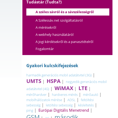
Tudástár (Tudta?)
A széles sávról és a sávszélességről
A Szélessáv.net szolgáltatásról
A mérésekről
A webhely használatáról
A jogi kérdésekről és a panasztételről
Fogalomtár
Gyakori kulcskifejezések
|
harmadik generációs mobil adatátvitel (3G)
UMTS
HSPA
|
|
negyedik generációs mobil
WiMAX
LTE
|
|
|
adatátvitel (4G)
|
|
|
mérőhardver
hardveres mérés
mérőautó
|
|
mobilhálózatok mérése
ADSL
feltöltési
|
|
|
sebesség
letöltési sebesség
késleltetés
|
Európai Digitális Menetrend
|
ping
GSM
második