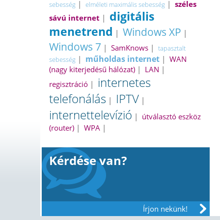
|
|
széles
sebesség
elméleti maximális sebesség
digitális
sávú internet
|
menetrend
Windows XP
|
|
Windows 7
|
SamKnows
|
tapasztalt
műholdas internet
|
|
WAN
sebesség
(nagy kiterjedésű hálózat)
|
LAN
|
internetes
regisztráció
|
telefonálás
IPTV
|
|
internettelevízió
|
útválasztó eszköz
(router)
|
WPA
|
Kérdése van?
Írjon nekünk!