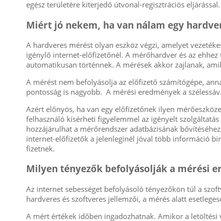
egész területére kiterjedő útvonal-regisztrációs eljárással
Miért jó nekem, ha van nálam egy hardve
A hardveres mérést olyan eszköz végzi, amelyet vezetékes
igénylő internet-előfizetőnél. A mérőhardver és az ehhez
automatikusan történnek. A mérések akkor zajlanak, amik
A mérést nem befolyásolja az előfizető számítógépe, annak
pontosság is nagyobb. A mérési eredmények a szélessáv.
Azért előnyös, ha van egy előfizetőnek ilyen mérőeszköz
felhasználó kísérheti figyelemmel az igényelt szolgáltat
hozzájárulhat a mérőrendszer adatbázisának bővítéséhez
internet-előfizetők a jelenleginél jóval több információ bi
fizetnek.
Milyen tényezők befolyásolják a mérési 
Az internet sebességet befolyásoló tényezőkön túl a szof
hardveres és szoftveres jellemzői, a mérés alatt esetlege
A mért értékek időben ingadozhatnak. Amikor a letöltési v