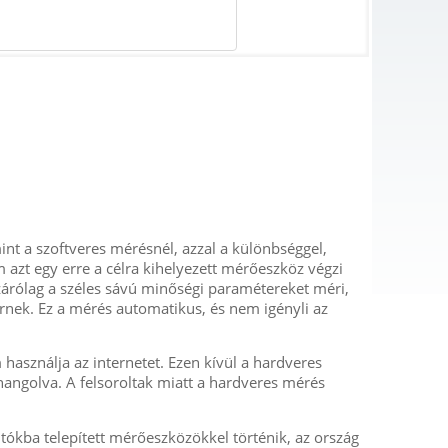
nt a szoftveres mérésnél, azzal a különbséggel,
azt egy erre a célra kihelyezett mérőeszköz végzi
izárólag a széles sávú minőségi paramétereket méri,
rnek. Ez a mérés automatikus, és nem igényli az
használja az internetet. Ezen kívül a hardveres
angolva. A felsoroltak miatt a hardveres mérés
ókba telepített mérőeszközökkel történik, az ország