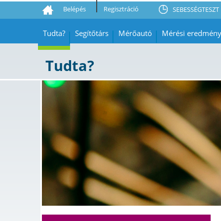
Belépés
Regisztráció
SEBESSÉGTESZT 
Tudta?
Segítőtárs
Mérőautó
Mérési eredmén
Tudta?