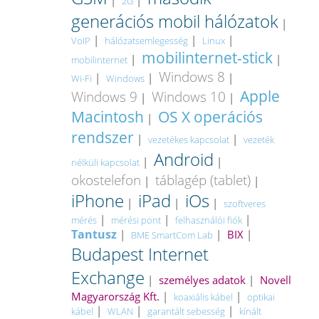
|
|
2G
generációs mobil hálózatok
|
|
|
|
VoIP
hálózatsemlegesség
Linux
mobilinternet-stick
|
|
mobilinternet
Windows 8
|
|
|
Wi-Fi
Windows
Apple
Windows 9
Windows 10
|
|
Macintosh
OS X operációs
|
rendszer
|
|
vezetékes kapcsolat
vezeték
Android
|
|
nélküli kapcsolat
okostelefon
táblagép (tablet)
|
|
iPhone
iPad
iOs
|
|
|
szoftveres
|
|
|
mérés
mérési pont
felhasználói fiók
Tantusz
|
|
BIX
|
BME SmartCom Lab
Budapest Internet
Exchange
|
személyes adatok
|
Novell
Magyarország Kft.
|
|
koaxiális kábel
optikai
|
|
|
kábel
WLAN
garantált sebesség
kínált