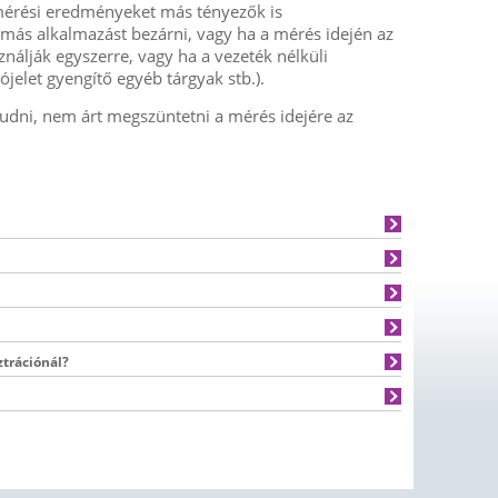
A mérési eredményeket más tényezők is
n más alkalmazást bezárni, vagy ha a mérés idején az
nálják egyszerre, vagy ha a vezeték nélküli
iójelet gyengítő egyéb tárgyak stb.).
tudni, nem árt megszüntetni a mérés idejére az
ztrációnál?