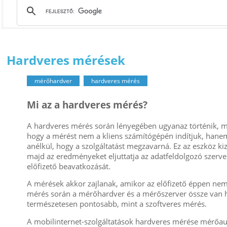
Hardveres mérések
mérőhardver
hardveres mérés
Mi az a hardveres mérés?
A hardveres mérés során lényegében ugyanaz történik, mi
hogy a mérést nem a kliens számítógépén indítjuk, hanem 
anélkül, hogy a szolgáltatást megzavarná. Ez az eszköz k
majd az eredményeket eljuttatja az adatfeldolgozó szerve
előfizető beavatkozását.
A mérések akkor zajlanak, amikor az előfizető éppen nem 
mérés során a mérőhardver és a mérőszerver össze van h
természetesen pontosabb, mint a szoftveres mérés.
A mobilinternet-szolgáltatások hardveres mérése mérőaut