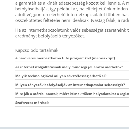
a garantált és a kínált adatsebesség között kell lennie. 
befolyásolhatják, így például az, ha elfelejtettünk minde
adott végponton elérhető internetkapcsolatot többen hasz
összeköttetés feltételei nem ideálisak (vastag falak, a rád
Ha az internetkapcsolatunk valós sebességét szeretnénk 
eredményt befolyásoló tényezőket.
Kapcsolódó tartalmak:
A hardveres mérőeszközön futó programkód (mérőszkript)
Az internetszolgáltatásnak mely minőségi jellemzői mérhetők?
Melyik technológiával milyen sávszélesség érhető el?
Milyen tényezők befolyásolják az internetkapcsolat sebességét?
Mire jók a mérési pontok, miért kérnek tőlem helyadatokat a regis
Szoftveres mérések