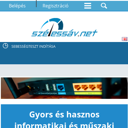
Belépés
Regisztráció
SEBESSÉGTESZT INDÍTÁSA
Gyors és hasznos
informatikai és műszaki