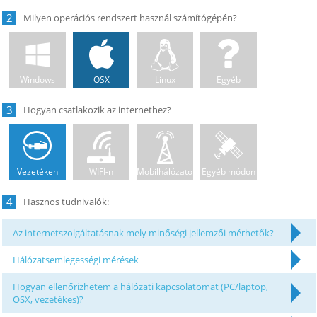
2
Windows
OSX
Linux
Egyéb
3
Vezetéken
WIFI-n
Mobilhálózaton
Egyéb módon
4
Az internetszolgáltatásnak mely minőségi jellemzői mérhetők?
Hálózatsemlegességi mérések
Hogyan ellenőrizhetem a hálózati kapcsolatomat (PC/laptop,
OSX, vezetékes)?