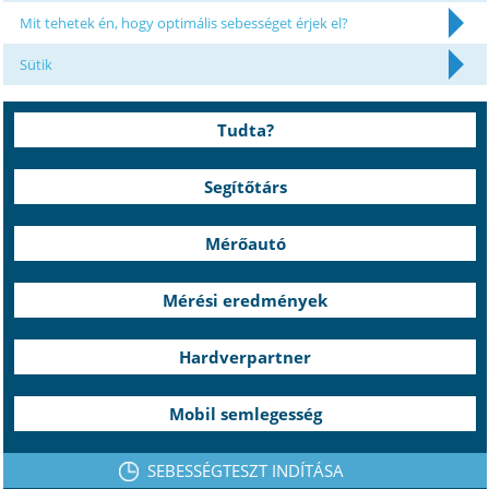
Mit tehetek én, hogy optimális sebességet érjek el?
Sütik
Tudta?
Segítőtárs
Mérőautó
Mérési eredmények
Hardverpartner
Mobil semlegesség
SEBESSÉGTESZT INDÍTÁSA