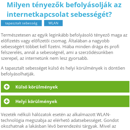
Milyen tényezők befolyásolják az
internetkapcsolat sebességét?
tapasztalt sebesség
WLAN
Természetesen az egyik leginkább befolyásoló tényező maga az
előfizetés vagy előfizetői csomag. Általában a nagyobb
sebességért többet kell fizetni. Hiába minden drága és profi
felszerelés, annál a sebességnél, ami a szerződésünkben
szerepel, az internetünk nem lesz gyorsabb.
A tapasztalt sebességet külső és helyi körülmények is döntően
befolyásolhatják.
Külső körülmények
a szolgáltató hálózatának műszaki jellemzői és
Helyi körülmények
állapota (pl. kábelhibák, zaj beszűrődés), és az adott
hálózati szakaszt egy időben használó előfizetők
az otthoni hálózat kialakítása és beállításai;
Vezeték nélküli hálózatok esetén az alkalmazott WLAN-
száma is;
technológia megszabja az elérhető adatsebességet. Gondot
okozhatnak a lakásban lévő berendezési tárgyak. Mivel az
h a az otthoni hálózatra több eszköz is csatlakozik,
a letöltendő internetes tartalmat biztosító tárhely