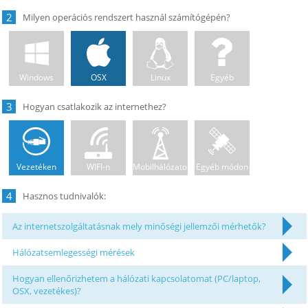
2
Windows
OSX
Linux
Egyéb
3
Vezetéken
WIFI-n
Mobilhálózaton
Egyéb módon
4
Az internetszolgáltatásnak mely minőségi jellemzői mérhetők?
Hálózatsemlegességi mérések
Hogyan ellenőrizhetem a hálózati kapcsolatomat (PC/laptop,
OSX, vezetékes)?