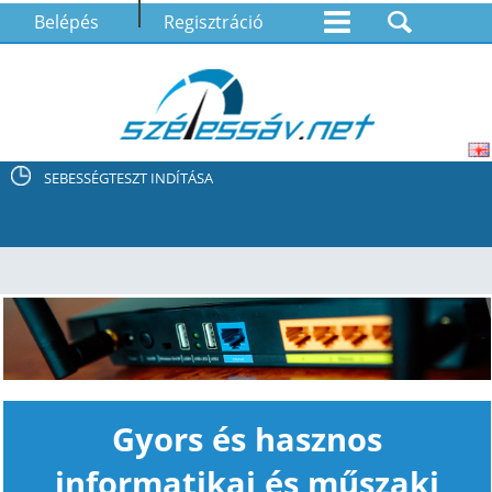
Belépés
Regisztráció
SEBESSÉGTESZT INDÍTÁSA
Gyors és hasznos
informatikai és műszaki