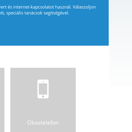
vert és internet-kapcsolatot használ. Válaszoljon
tt, speciális tanácsok segítségével.
Okostelefon