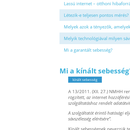
Lassú internet – otthoni hibafor
Létezik-e teljesen pontos mérés?
Melyek azok a tényezők, amelyek
Melyik technológiával milyen sáv
Mi a garantált sebesség?
Mi a kínált sebesség
kínált sebesség
A 13/2011. (XII. 27.) NMHH ren
rögzített, az internet hozzáférés
szolgáltatáshoz rendelt adatátvit
A szolgáltatót érintő hatósági el
sávszélesség elérésére”.
Kínált sebességnek nevezzük teh