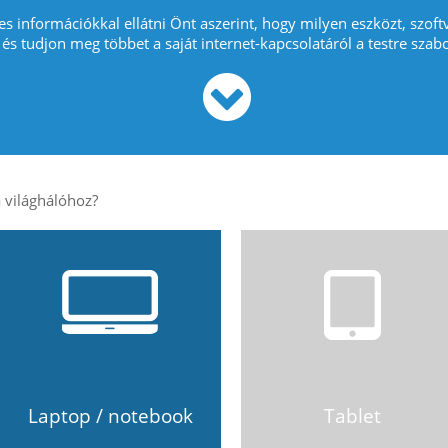
es információkkal ellátni Önt aszerint, hogy milyen eszközt, szoft
 és tudjon meg többet a saját internet-kapcsolatáról a testre szabo
Laptop / notebook
Tablet