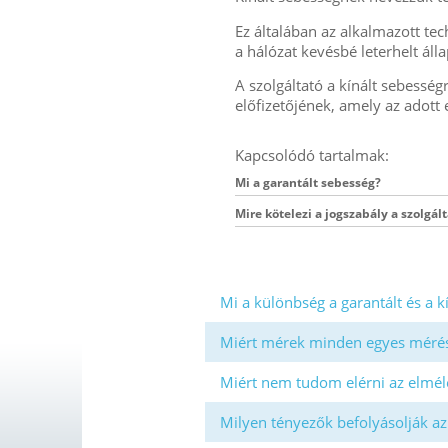
Ez általában az alkalmazott tech
a hálózat kevésbé leterhelt áll
A szolgáltató a kínált sebessé
előfizetőjének, amely az adott 
Kapcsolódó tartalmak:
Mi a garantált sebesség?
Mire kötelezi a jogszabály a szolgál
Mi a különbség a garantált és a k
Miért mérek minden egyes mérés
Miért nem tudom elérni az elmél
Milyen tényezők befolyásolják az