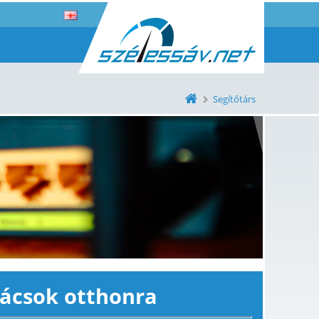
Segítőtárs
nácsok otthonra