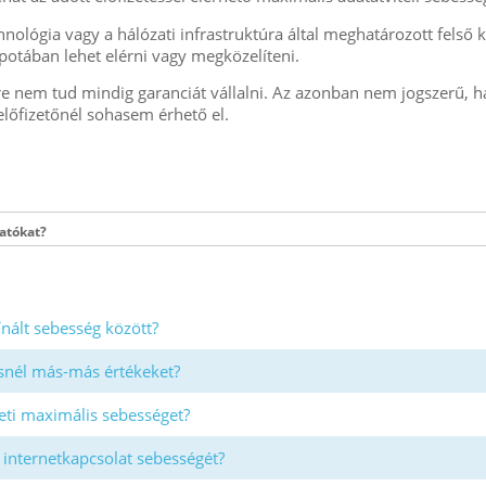
nológia vagy a hálózati infrastruktúra által meghatározott felső ko
apotában lehet elérni vagy megközelíteni.
gre nem tud mindig garanciát vállalni. Az azonban nem jogszerű, h
előfizetőnél sohasem érhető el.
tatókat?
ínált sebesség között?
nél más-más értékeket?
eti maximális sebességet?
 internetkapcsolat sebességét?