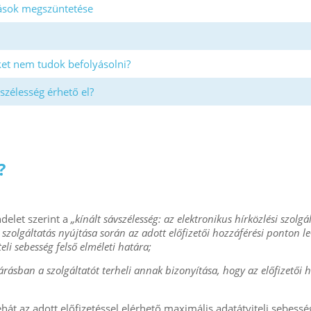
rások megszüntetése
et nem tudok befolyásolni?
szélesség érhető el?
?
delet szerint a
„kínált sávszélesség: az elektronikus hírközlési szolgá
i szolgáltatás nyújtása során az adott előfizetői hozzáférési ponton le-
eli sebesség felső elméleti határa;
járásban a szolgáltatót terheli annak bizonyítása, hogy az előfizetői 
át az adott előfizetéssel elérhető maximális adatátviteli sebessé