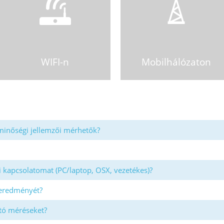
WIFI-n
Mobilhálózaton
 minőségi jellemzői mérhetők?
 kapcsolatomat (PC/laptop, OSX, vezetékes)?
eredményét?
tó méréseket?