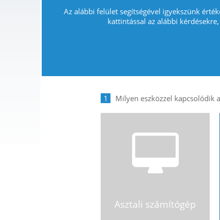
Az alábbi felület segítségével igyekszünk érték
kattintással az alábbi kérdésekre,
1
Asztali számítógép